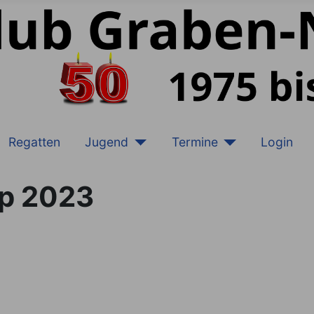
Regatten
Jugend
Termine
Login
up 2023